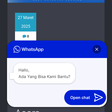
27 Maret
2025
0
Tumpeng Sidoarjo
Dengan Sajian
Hallo,
Istimewa dari
Ada Yang Bisa Kami Bantu?
Darra Catering
Open chat
untuk Berbagai