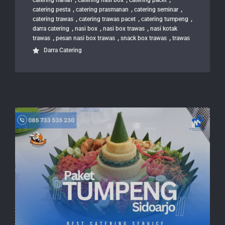
catering harian
catering nasi box
catering pacet
,
,
,
catering pesta
catering prasmanan
catering seminar
,
,
,
catering trawas
catering trawas pacet
catering tumpeng
,
,
,
darra catering
nasi box
nasi box trawas
nasi kotak
,
,
,
trawas
pesan nasi box trawas
snack box trawas
trawas
Darra Catering