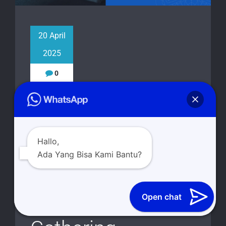
20 April
2025
0
Catering Trawas
Pacet, Solusi
Hallo,
Terbaik untuk
Ada Yang Bisa Kami Bantu?
Acara Pesta,
Open chat
Hajatan dan