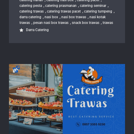
catering harian
catering nasi box
catering pacet
,
,
,
catering pesta
catering prasmanan
catering seminar
,
,
,
catering trawas
catering trawas pacet
catering tumpeng
,
,
,
darra catering
nasi box
nasi box trawas
nasi kotak
,
,
,
trawas
pesan nasi box trawas
snack box trawas
trawas
Darra Catering