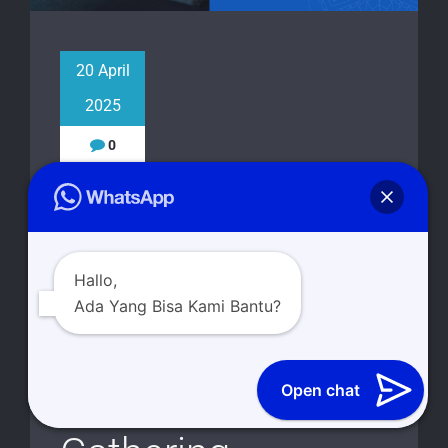
20 April
2025
0
Catering Trawas
Pacet, Solusi
Hallo,
Terbaik untuk
Ada Yang Bisa Kami Bantu?
Acara Pesta,
Open chat
Hajatan dan