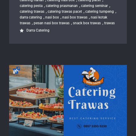
catering harian
catering nasi box
catering pacet
,
,
,
catering pesta
catering prasmanan
catering seminar
,
,
,
catering trawas
catering trawas pacet
catering tumpeng
,
,
,
darra catering
nasi box
nasi box trawas
nasi kotak
,
,
,
trawas
pesan nasi box trawas
snack box trawas
trawas
Darra Catering