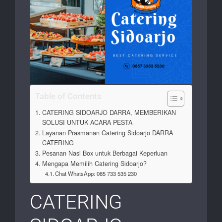
Table of Contents
CATERING SIDOARJO DARRA, MEMBERIKAN
SOLUSI UNTUK ACARA PESTA
Layanan Prasmanan Catering Sidoarjo DARRA
CATERING
Pesanan Nasi Box untuk Berbagai Keperluan
Mengapa Memilih Catering Sidoarjo?
Chat WhatsApp: 085 733 535 230
CATERING