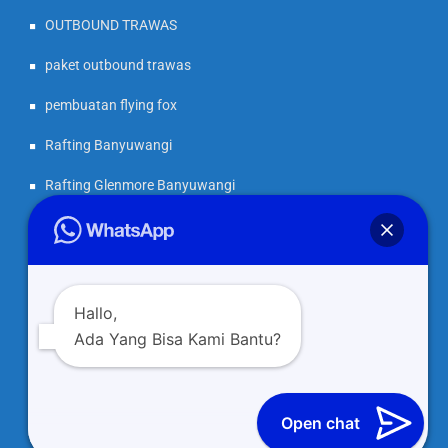
OUTBOUND TRAWAS
paket outbound trawas
pembuatan flying fox
Rafting Banyuwangi
Rafting Glenmore Banyuwangi
Rafting Pekalen Probolinggo
Rafting Songgon Banyuwangi
Sewa Electone
Hallo,
Ada Yang Bisa Kami Bantu?
Uncategorized
Open chat