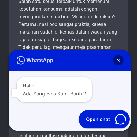
Salah satu solusi terbaik untuk memenuhi
kebutuhan konsumsi adalah dengan
menggunakan nasi box. Mengapa demikian?
Pertama, nasi box sangat praktis, karena
makanan sudah di kemas dalam wadah yang
rapi dan siap di bagikan kepada para tamu.
Tidak perlu lagi mengatur meja prasmanan
atau menyediakan piring dan alat makan
tambahan, karena semua sudah tersaji dalam
satu paket yang mudah dibawa.
Selain praktis, nasi box juga menawarkan
Hallo,
kebersihan dan higienitas yang lebih baik.
Ada Yang Bisa Kami Bantu?
Dalam sistem prasmanan, ada kemungkinan
makanan terkontaminasi oleh banyak tangan
yang mengambil langsung dari wadah besar.
Open chat
Namun, dengan nasi box, setiap porsi sudah
tertutup rapat dan tersusun dengan baik,
sehingga kualitas makanan tetap terjaga