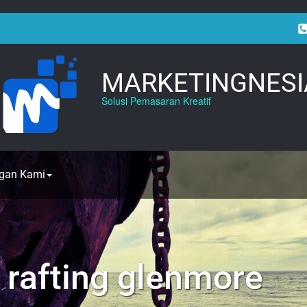
MARKETINGNESI
Solusi Pemasaran Kreatif
gan Kami
s rafting glenmore