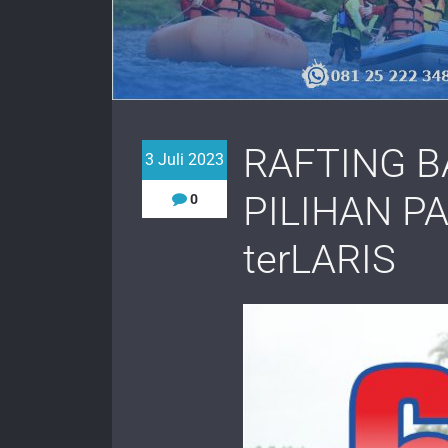
RAFTING B
3 Juli 2023
PILIHAN P
0
terLARIS