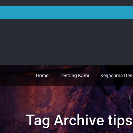
?>
Skip
to
content
Home
Tentang Kami
Kerjasama Den
Tag Archive
tip