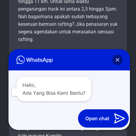
hingga 11 km. Untuk lama waktu
pengarungan track ini antara 2,5 hingga 3jam.
Nah bagaimana apakah sudah terbayang
keseruan bermain rafting? Jika penasaran yuk
segera agendakan untuk merasakan sensasi
rafting.
DAYA TARIK RAFTING
BANYUWANGI DI
GLENMORE
Hallo,
Rafting atau arung jeram di Glenmore
Ada Yang Bisa Kami Bantu?
memanfaatkan aliran Sungai Kalibaru
Banyuwangi. Aliran air di sungai ini cukup
deras dan menantang. Hal tersebut karena
Open chat
merupakan pertemuan dari dua arus mata air
yang berasal dari kaki Gunung Raung dan
kaki gunung Kumitir.