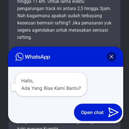
hingga 11 km. Untuk lama waktu
pengarungan track ini antara 2,5 hingga 3jam.
Nah bagaimana apakah sudah terbayang
keseruan bermain rafting? Jika penasaran yuk
segera agendakan untuk merasakan sensasi
rafting.
DAYA TARIK RAFTING
BANYUWANGI DI
GLENMORE
Hallo,
Rafting atau arung jeram di Glenmore
Ada Yang Bisa Kami Bantu?
memanfaatkan aliran Sungai Kalibaru
Banyuwangi. Aliran air di sungai ini cukup
deras dan menantang. Hal tersebut karena
Open chat
merupakan pertemuan dari dua arus mata air
yang berasal dari kaki Gunung Raung dan
kaki gunung Kumitir.