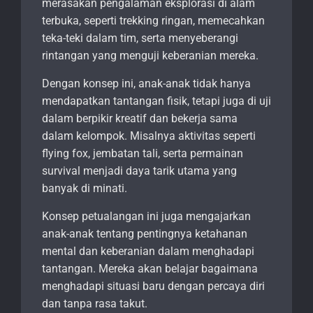
merasakan pengalaman eksplorasi di alam
terbuka, seperti trekking ringan, memecahkan
teka-teki dalam tim, serta menyeberangi
rintangan yang menguji keberanian mereka.
Dengan konsep ini, anak-anak tidak hanya
mendapatkan tantangan fisik, tetapi juga di uji
dalam berpikir kreatif dan bekerja sama
dalam kelompok. Misalnya aktivitas seperti
flying fox, jembatan tali, serta permainan
survival menjadi daya tarik utama yang
banyak di minati.
Konsep petualangan ini juga mengajarkan
anak-anak tentang pentingnya ketahanan
mental dan keberanian dalam menghadapi
tantangan. Mereka akan belajar bagaimana
menghadapi situasi baru dengan percaya diri
dan tanpa rasa takut.