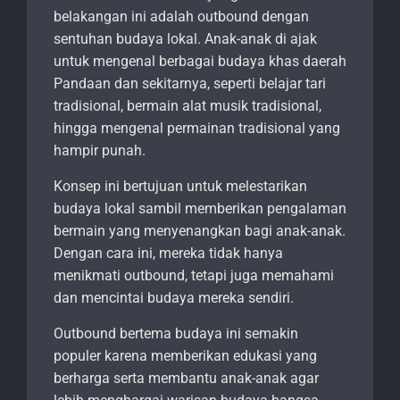
belakangan ini adalah outbound dengan
sentuhan budaya lokal. Anak-anak di ajak
untuk mengenal berbagai budaya khas daerah
Pandaan dan sekitarnya, seperti belajar tari
tradisional, bermain alat musik tradisional,
hingga mengenal permainan tradisional yang
hampir punah.
Konsep ini bertujuan untuk melestarikan
budaya lokal sambil memberikan pengalaman
bermain yang menyenangkan bagi anak-anak.
Dengan cara ini, mereka tidak hanya
menikmati outbound, tetapi juga memahami
dan mencintai budaya mereka sendiri.
Outbound bertema budaya ini semakin
populer karena memberikan edukasi yang
berharga serta membantu anak-anak agar