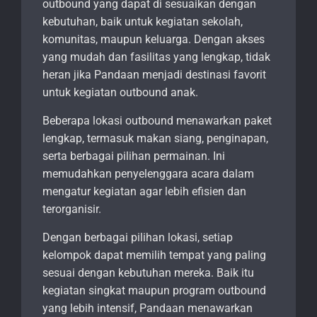
outbound yang dapat di sesuaikan dengan
kebutuhan, baik untuk kegiatan sekolah,
komunitas, maupun keluarga. Dengan akses
yang mudah dan fasilitas yang lengkap, tidak
heran jika Pandaan menjadi destinasi favorit
untuk kegiatan outbound anak.
Beberapa lokasi outbound menawarkan paket
lengkap, termasuk makan siang, penginapan,
serta berbagai pilihan permainan. Ini
memudahkan penyelenggara acara dalam
mengatur kegiatan agar lebih efisien dan
terorganisir.
Dengan berbagai pilihan lokasi, setiap
kelompok dapat memilih tempat yang paling
sesuai dengan kebutuhan mereka. Baik itu
kegiatan singkat maupun program outbound
yang lebih intensif, Pandaan menawarkan