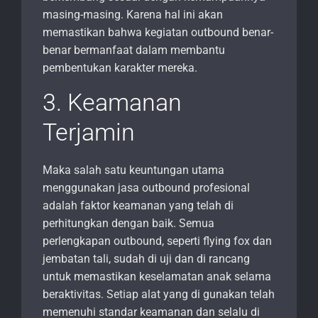
masing-masing. Karena hal ini akan
memastikan bahwa kegiatan outbound benar-
benar bermanfaat dalam membantu
pembentukan karakter mereka.
3. Keamanan
Terjamin
Maka salah satu keuntungan utama
menggunakan jasa outbound profesional
adalah faktor keamanan yang telah di
perhitungkan dengan baik. Semua
perlengkapan outbound, seperti flying fox dan
jembatan tali, sudah di uji dan di rancang
untuk memastikan keselamatan anak selama
beraktivitas. Setiap alat yang di gunakan telah
memenuhi standar keamanan dan selalu di