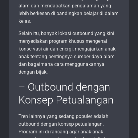
alam dan mendapatkan pengalaman yang
lebih berkesan di bandingkan belajar di dalam
kelas.
Selain itu, banyak lokasi outbound yang kini
menyediakan program khusus mengenai
konservasi air dan energi, mengajarkan anak-
anak tentang pentingnya sumber daya alam
dan bagaimana cara menggunakannya
dengan bijak.
– Outbound dengan
Konsep Petualangan
Tren lainnya yang sedang populer adalah
outbound dengan konsep petualangan.
Program ini di rancang agar anak-anak