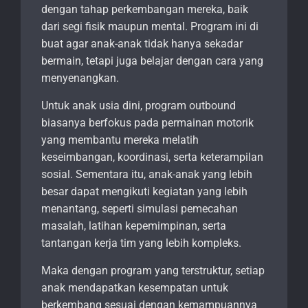
dengan tahap perkembangan mereka, baik
dari segi fisik maupun mental. Program ini di
buat agar anak-anak tidak hanya sekadar
bermain, tetapi juga belajar dengan cara yang
menyenangkan.
Untuk anak usia dini, program outbound
biasanya berfokus pada permainan motorik
yang membantu mereka melatih
keseimbangan, koordinasi, serta keterampilan
sosial. Sementara itu, anak-anak yang lebih
besar dapat mengikuti kegiatan yang lebih
menantang, seperti simulasi pemecahan
masalah, latihan kepemimpinan, serta
tantangan kerja tim yang lebih kompleks.
Maka dengan program yang terstruktur, setiap
anak mendapatkan kesempatan untuk
berkembang sesuai dengan kemampuannya