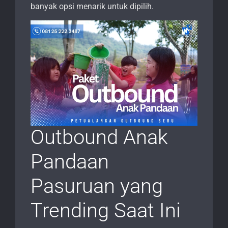
banyak opsi menarik untuk dipilih.
Outbound Anak
Pandaan
Pasuruan yang
Trending Saat Ini