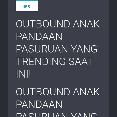
0
OUTBOUND ANAK
PANDAAN
PASURUAN YANG
TRENDING SAAT
INI!
OUTBOUND ANAK
PANDAAN
PASURUAN YANG