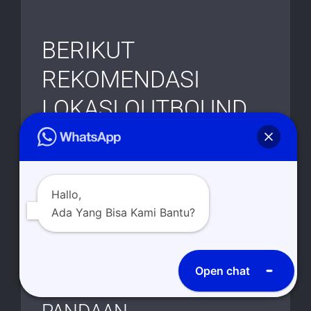
BERIKUT
REKOMENDASI
LOKASI OUTBOUND
ANAK PANDAAN
PASURUAN YANG
PALING LARIS:
Hallo,
Ada Yang Bisa Kami Bantu?
1. OUTBOUND ANAK
MURAH DI KOLAM
Open chat
RENANG SEBANI 1