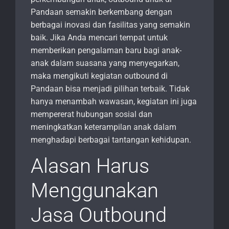
Pandaan semakin berkembang dengan
berbagai inovasi dan fasilitas yang semakin
baik. Jika Anda mencari tempat untuk
memberikan pengalaman baru bagi anak-
anak dalam suasana yang menyegarkan,
maka mengikuti kegiatan outbound di
Pandaan bisa menjadi pilihan terbaik. Tidak
hanya menambah wawasan, kegiatan ini juga
mempererat hubungan sosial dan
meningkatkan keterampilan anak dalam
menghadapi berbagai tantangan kehidupan.
Alasan Harus
Menggunakan
Jasa Outbound