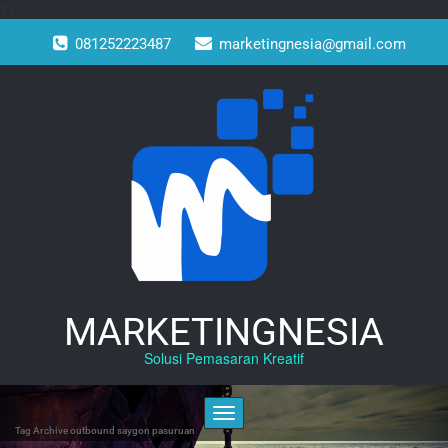
?>
Skip
to
081252223487
marketingnesia@gmail.com
content
MARKETINGNESIA
Solusi Pemasaran Kreatif
Toggle
navigation
Tag Archive
outbound saygon pasuruan