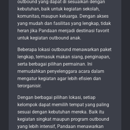
outbound yang dapat di sesuaikan dengan
kebutuhan, baik untuk kegiatan sekolah,
komunitas, maupun keluarga. Dengan akses
yang mudah dan fasilitas yang lengkap, tidak
heran jika Pandaan menjadi destinasi favorit
untuk kegiatan outbound anak.
Beberapa lokasi outbound menawarkan paket
lengkap, termasuk makan siang, penginapan,
serta berbagai pilihan permainan. Ini
memudahkan penyelenggara acara dalam
mengatur kegiatan agar lebih efisien dan
terorganisir.
Dengan berbagai pilihan lokasi, setiap
kelompok dapat memilih tempat yang paling
sesuai dengan kebutuhan mereka. Baik itu
kegiatan singkat maupun program outbound
yang lebih intensif, Pandaan menawarkan