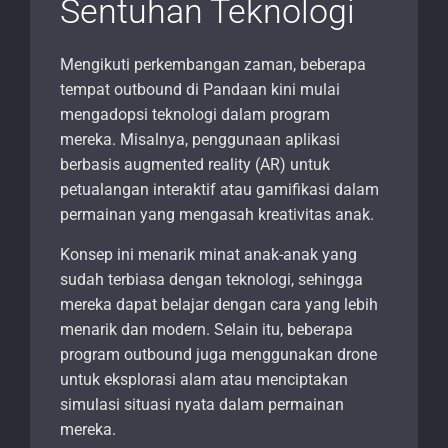
Sentuhan Teknologi
Mengikuti perkembangan zaman, beberapa
tempat outbound di Pandaan kini mulai
mengadopsi teknologi dalam program
mereka. Misalnya, penggunaan aplikasi
berbasis augmented reality (AR) untuk
petualangan interaktif atau gamifikasi dalam
permainan yang mengasah kreativitas anak.
Konsep ini menarik minat anak-anak yang
sudah terbiasa dengan teknologi, sehingga
mereka dapat belajar dengan cara yang lebih
menarik dan modern. Selain itu, beberapa
program outbound juga menggunakan drone
untuk eksplorasi alam atau menciptakan
simulasi situasi nyata dalam permainan
mereka.