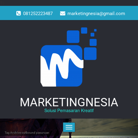
?>
Skip
to
081252223487
marketingnesia@gmail.com
content
MARKETINGNESIA
Solusi Pemasaran Kreatif
Toggle
navigation
Tag Archive
outbound pasuruan