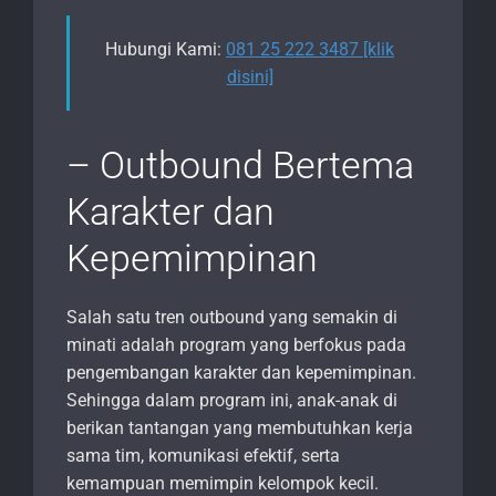
Hubungi Kami:
081 25 222 3487 [klik
disini]
– Outbound Bertema
Karakter dan
Kepemimpinan
Salah satu tren outbound yang semakin di
minati adalah program yang berfokus pada
pengembangan karakter dan kepemimpinan.
Sehingga dalam program ini, anak-anak di
berikan tantangan yang membutuhkan kerja
sama tim, komunikasi efektif, serta
kemampuan memimpin kelompok kecil.