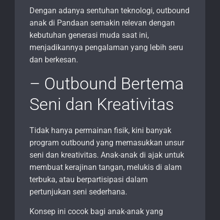
Dengan adanya sentuhan teknologi, outbound
anak di Pandaan semakin relevan dengan
kebutuhan generasi muda saat ini,
menjadikannya pengalaman yang lebih seru
dan berkesan.
– Outbound Bertema
Seni dan Kreativitas
Tidak hanya permainan fisik, kini banyak
program outbound yang memasukkan unsur
seni dan kreativitas. Anak-anak di ajak untuk
membuat kerajinan tangan, melukis di alam
terbuka, atau berpartisipasi dalam
pertunjukan seni sederhana.
Konsep ini cocok bagi anak-anak yang