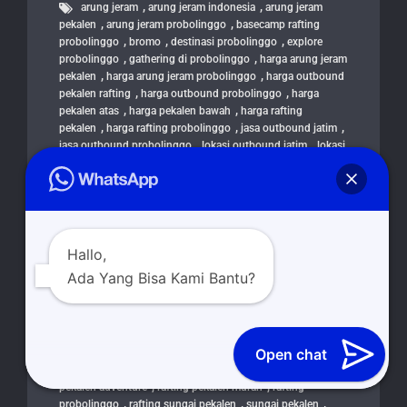
,
,
arung jeram
arung jeram indonesia
arung jeram
,
,
pekalen
arung jeram probolinggo
basecamp rafting
,
,
,
probolinggo
bromo
destinasi probolinggo
explore
,
,
probolinggo
gathering di probolinggo
harga arung jeram
,
,
pekalen
harga arung jeram probolinggo
harga outbound
,
,
pekalen rafting
harga outbound probolinggo
harga
,
,
pekalen atas
harga pekalen bawah
harga rafting
,
,
,
pekalen
harga rafting probolinggo
jasa outbound jatim
,
,
jasa outbound probolinggo
lokasi outbound jatim
lokasi
,
,
,
rafting jatim
outbound bromo
outbound indonesia
,
,
outbound jatim
outbound pekalen rafting
outbound
,
,
probolinggo
paket outbound murah probolinggo
paket
,
,
outbound pekalen
paket outbound probolinggo
paket
,
,
rafting pekalen
paket rafting pekalen atas
paket rafting
,
,
pekalen bawah
paket rafting pekalen probolinggo
paket
Hallo,
,
,
rafting probolinggo
paket wisata pekalen rafting
pekalen
Ada Yang Bisa Kami Bantu?
,
,
,
atas
pekalen bawah
pekalen rafting
pekalen rafting
,
,
,
probolinggo
probolinggo
rafting
rafting aman
,
,
,
probolinggo
rafting di probolinggo
rafting indonesia
,
,
,
Rafting jatim
rafting jawa timur
rafting keluarga pekalen
,
,
Open chat
rafting murah probolinggo
rafting outbound pekalen
,
,
rafting paekalen probolinggo
rafting pekalen
rafting
,
,
pekalen adventure
rafting pekalen murah
rafting
,
,
,
probolinggo
rafting sungai pekalen
sungai pekalen