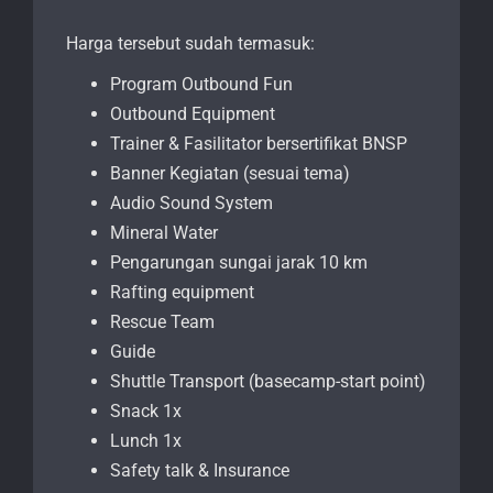
Harga tersebut sudah termasuk:
Program Outbound Fun
Outbound Equipment
Trainer & Fasilitator bersertifikat BNSP
Banner Kegiatan (sesuai tema)
Audio Sound System
Mineral Water
Pengarungan sungai jarak 10 km
Rafting equipment
Rescue Team
Guide
Shuttle Transport (basecamp-start point)
Snack 1x
Lunch 1x
Safety talk & Insurance