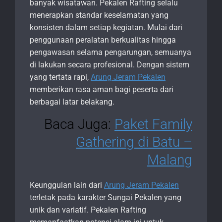
banyak wisatawan. Pekalen Rafting selalu
menerapkan standar keselamatan yang
konsisten dalam setiap kegiatan. Mulai dari
penggunaan peralatan berkualitas hingga
pengawasan selama pengarungan, semuanya
di lakukan secara profesional. Dengan sistem
yang tertata rapi,
Arung Jeram Pekalen
memberikan rasa aman bagi peserta dari
berbagai latar belakang.
Baca Juga:
Paket Family
Gathering di Batu –
Malang
Keunggulan lain dari
Arung Jeram Pekalen
terletak pada karakter Sungai Pekalen yang
unik dan variatif. Pekalen Rafting