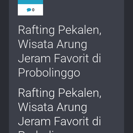
0
Rafting Pekalen,
Wisata Arung
Jeram Favorit di
Probolinggo
Rafting Pekalen,
Wisata Arung
Jeram Favorit di