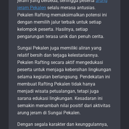
jeram yang berbeda, sehingga peserta
arung
jeram Pekalen
selalu merasa antusias.
Pekalen Rafting memaksimalkan potensi ini
dengan memilih jalur terbaik untuk setiap
kelompok peserta. Hasilnya, setiap
pengarungan terasa unik dan penuh cerita.
Sungai Pekalen juga memiliki aliran yang
relatif bersih dan terjaga kelestariannya.
Pekalen Rafting secara aktif mengedukasi
peserta untuk menjaga kebersihan lingkungan
selama kegiatan berlangsung. Pendekatan ini
membuat Rafting Pekalen tidak hanya
menjadi wisata petualangan, tetapi juga
sarana edukasi lingkungan. Kesadaran ini
semakin menambah nilai positif dari aktivitas
arung jeram di Sungai Pekalen.
Dengan segala karakter dan keunggulannya,