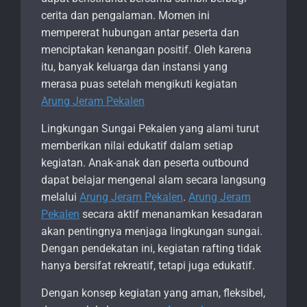
cerita dan pengalaman. Momen ini
mempererat hubungan antar peserta dan
menciptakan kenangan positif. Oleh karena
itu, banyak keluarga dan instansi yang
merasa puas setelah mengikuti kegiatan
Arung Jeram Pekalen
Lingkungan Sungai Pekalen yang alami turut
memberikan nilai edukatif dalam setiap
kegiatan. Anak-anak dan peserta outbound
dapat belajar mengenal alam secara langsung
melalui
Arung Jeram Pekalen
.
Arung Jeram
Pekalen
secara aktif menanamkan kesadaran
akan pentingnya menjaga lingkungan sungai.
Dengan pendekatan ini, kegiatan rafting tidak
hanya bersifat rekreatif, tetapi juga edukatif.
Dengan konsep kegiatan yang aman, fleksibel,