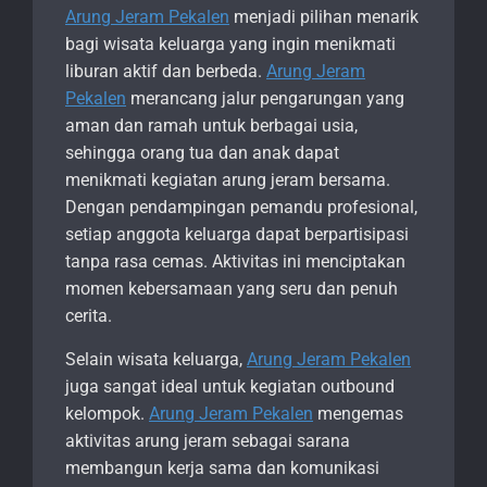
Arung Jeram Pekalen
menjadi pilihan menarik
bagi wisata keluarga yang ingin menikmati
liburan aktif dan berbeda.
Arung Jeram
Pekalen
merancang jalur pengarungan yang
aman dan ramah untuk berbagai usia,
sehingga orang tua dan anak dapat
menikmati kegiatan arung jeram bersama.
Dengan pendampingan pemandu profesional,
setiap anggota keluarga dapat berpartisipasi
tanpa rasa cemas. Aktivitas ini menciptakan
momen kebersamaan yang seru dan penuh
cerita.
Selain wisata keluarga,
Arung Jeram Pekalen
juga sangat ideal untuk kegiatan outbound
kelompok.
Arung Jeram Pekalen
mengemas
aktivitas arung jeram sebagai sarana
membangun kerja sama dan komunikasi