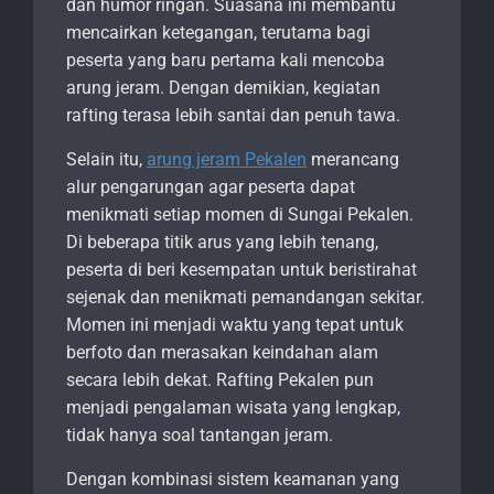
dan humor ringan. Suasana ini membantu
mencairkan ketegangan, terutama bagi
peserta yang baru pertama kali mencoba
arung jeram. Dengan demikian, kegiatan
rafting terasa lebih santai dan penuh tawa.
Selain itu,
arung jeram Pekalen
merancang
alur pengarungan agar peserta dapat
menikmati setiap momen di Sungai Pekalen.
Di beberapa titik arus yang lebih tenang,
peserta di beri kesempatan untuk beristirahat
sejenak dan menikmati pemandangan sekitar.
Momen ini menjadi waktu yang tepat untuk
berfoto dan merasakan keindahan alam
secara lebih dekat. Rafting Pekalen pun
menjadi pengalaman wisata yang lengkap,
tidak hanya soal tantangan jeram.
Dengan kombinasi sistem keamanan yang