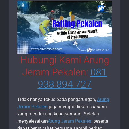
Hubungi Kami Arung
Jeram Pekalen:
081
938 894 727
Tidak hanya fokus pada pengarungan,
Arung
Jeram Pekalen
juga menghadirkan suasana
yang mendukung kebersamaan. Setelah
menyelesaikan
Arung Jeram Pekalen
, peserta
dapat beristirahat bersama sambil berbagi