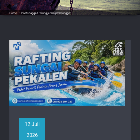
Home
/
Posts tagged "arung jeram probolinggo"
12 Juli
2026