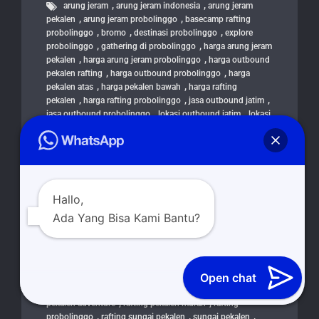
,
,
arung jeram
arung jeram indonesia
arung jeram
,
,
pekalen
arung jeram probolinggo
basecamp rafting
,
,
,
probolinggo
bromo
destinasi probolinggo
explore
,
,
probolinggo
gathering di probolinggo
harga arung jeram
,
,
pekalen
harga arung jeram probolinggo
harga outbound
,
,
pekalen rafting
harga outbound probolinggo
harga
,
,
pekalen atas
harga pekalen bawah
harga rafting
,
,
,
pekalen
harga rafting probolinggo
jasa outbound jatim
,
,
jasa outbound probolinggo
lokasi outbound jatim
lokasi
,
,
,
rafting jatim
outbound bromo
outbound indonesia
,
,
outbound jatim
outbound pekalen rafting
outbound
,
,
probolinggo
paket outbound murah probolinggo
paket
,
,
outbound pekalen
paket outbound probolinggo
paket
,
,
rafting pekalen
paket rafting pekalen atas
paket rafting
,
,
pekalen bawah
paket rafting pekalen probolinggo
paket
Hallo,
,
,
rafting probolinggo
paket wisata pekalen rafting
pekalen
Ada Yang Bisa Kami Bantu?
,
,
,
atas
pekalen bawah
pekalen rafting
pekalen rafting
,
,
,
probolinggo
probolinggo
rafting
rafting aman
,
,
,
probolinggo
rafting di probolinggo
rafting indonesia
,
,
,
Rafting jatim
rafting jawa timur
rafting keluarga pekalen
,
,
Open chat
rafting murah probolinggo
rafting outbound pekalen
,
,
rafting paekalen probolinggo
rafting pekalen
rafting
,
,
pekalen adventure
rafting pekalen murah
rafting
,
,
,
probolinggo
rafting sungai pekalen
sungai pekalen