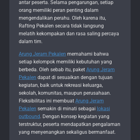
antar peserta. Selama pengarungan, setiap
orang memiliki peran penting dalam
mengendalikan perahu. Oleh karena itu,
Rafting Pekalen secara tidak langsung
melatih kekompakan dan rasa saling percaya
dalam tim.
Arung Jeram Pekalen
memahami bahwa
setiap kelompok memiliki kebutuhan yang
berbeda. Oleh sebab itu, paket
Arung Jeram
Pekalen
dapat di sesuaikan dengan tujuan
kegiatan, baik untuk rekreasi keluarga,
sekolah, komunitas, maupun perusahaan.
Fleksibilitas ini membuat
Arung Jeram
Pekalen
semakin di minati sebagai
lokasi
outbound
. Dengan konsep kegiatan yang
terstruktur, peserta mendapatkan pengalaman
yang menyenangkan sekaligus bermanfaat.