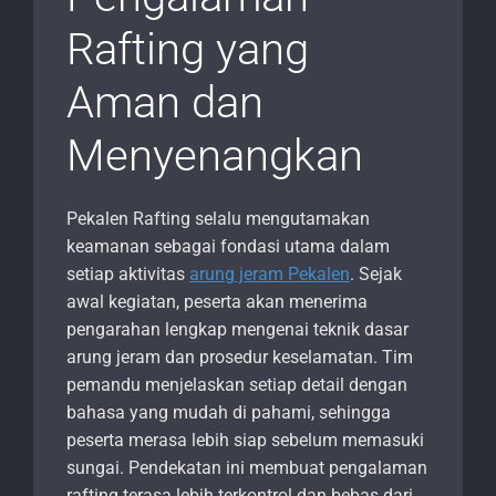
Rafting yang
Aman dan
Menyenangkan
Pekalen Rafting selalu mengutamakan
keamanan sebagai fondasi utama dalam
setiap aktivitas
arung jeram Pekalen
. Sejak
awal kegiatan, peserta akan menerima
pengarahan lengkap mengenai teknik dasar
arung jeram dan prosedur keselamatan. Tim
pemandu menjelaskan setiap detail dengan
bahasa yang mudah di pahami, sehingga
peserta merasa lebih siap sebelum memasuki
sungai. Pendekatan ini membuat pengalaman
rafting terasa lebih terkontrol dan bebas dari