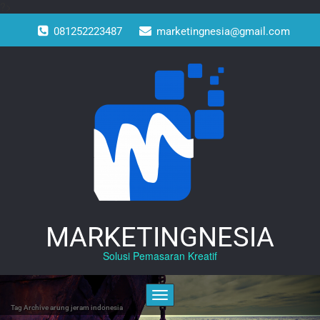
?>
Skip
to
081252223487
marketingnesia@gmail.com
content
MARKETINGNESIA
Solusi Pemasaran Kreatif
Toggle
navigation
Tag Archive
arung jeram indonesia