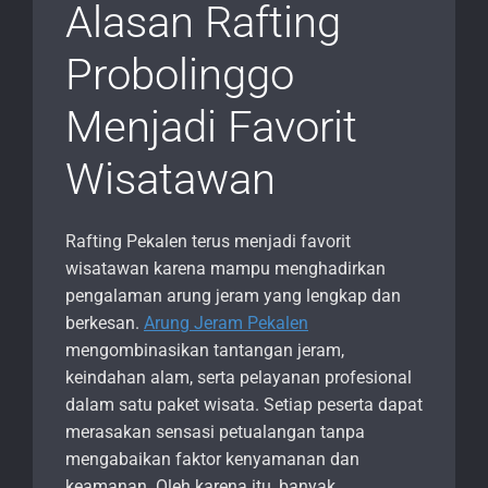
Alasan Rafting
Probolinggo
Menjadi Favorit
Wisatawan
Rafting Pekalen terus menjadi favorit
wisatawan karena mampu menghadirkan
pengalaman arung jeram yang lengkap dan
berkesan.
Arung Jeram Pekalen
mengombinasikan tantangan jeram,
keindahan alam, serta pelayanan profesional
dalam satu paket wisata. Setiap peserta dapat
merasakan sensasi petualangan tanpa
mengabaikan faktor kenyamanan dan
keamanan. Oleh karena itu, banyak