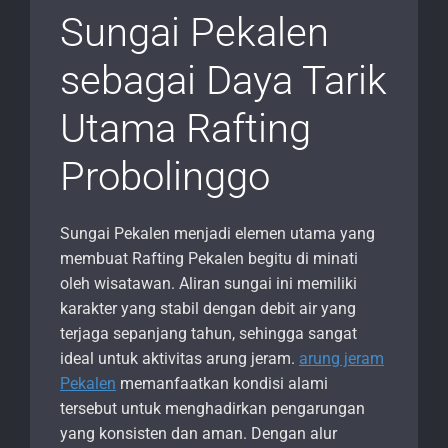
Sungai Pekalen
sebagai Daya Tarik
Utama Rafting
Probolinggo
Sungai Pekalen menjadi elemen utama yang
membuat Rafting Pekalen begitu di minati
oleh wisatawan. Aliran sungai ini memiliki
karakter yang stabil dengan debit air yang
terjaga sepanjang tahun, sehingga sangat
ideal untuk aktivitas arung jeram.
arung jeram
Pekalen
memanfaatkan kondisi alami
tersebut untuk menghadirkan pengarungan
yang konsisten dan aman. Dengan alur