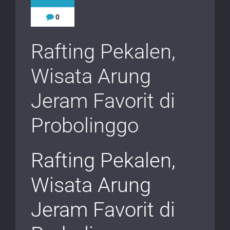
0
Rafting Pekalen,
Wisata Arung
Jeram Favorit di
Probolinggo
Rafting Pekalen,
Wisata Arung
Jeram Favorit di