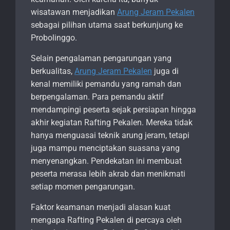
wisatawan menjadikan
Arung Jeram Pekalen
sebagai pilihan utama saat berkunjung ke
Probolinggo.
Selain pengalaman pengarungan yang
berkualitas,
Arung Jeram Pekalen
juga di
kenal memiliki pemandu yang ramah dan
berpengalaman. Para pemandu aktif
mendampingi peserta sejak persiapan hingga
akhir kegiatan Rafting Pekalen. Mereka tidak
hanya menguasai teknik arung jeram, tetapi
juga mampu menciptakan suasana yang
menyenangkan. Pendekatan ini membuat
peserta merasa lebih akrab dan menikmati
setiap momen pengarungan.
Faktor keamanan menjadi alasan kuat
mengapa Rafting Pekalen di percaya oleh