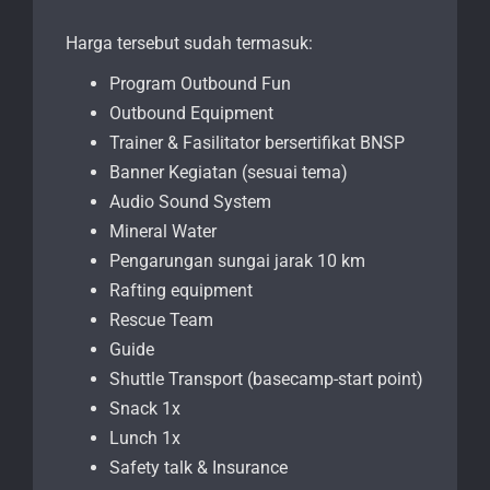
Harga tersebut sudah termasuk:
Program Outbound Fun
Outbound Equipment
Trainer & Fasilitator bersertifikat BNSP
Banner Kegiatan (sesuai tema)
Audio Sound System
Mineral Water
Pengarungan sungai jarak 10 km
Rafting equipment
Rescue Team
Guide
Shuttle Transport (basecamp-start point)
Snack 1x
Lunch 1x
Safety talk & Insurance