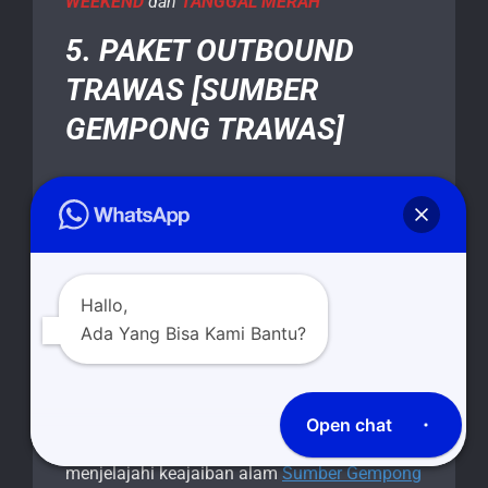
WEEKEND
dan
TANGGAL MERAH
5. PAKET OUTBOUND
TRAWAS [SUMBER
GEMPONG TRAWAS]
Kami dengan senang hati mempersembahkan
kepada Anda pengalaman petualangan yang
tak terlupakan di tengah-tengah keindahan
alam yang memikat. Karena di sini, kami
mengundang Anda untuk merasakan
Hallo,
kegembiraan dan keseruan melalui berbagai
Ada Yang Bisa Kami Bantu?
aktivitas outbound yang menarik, semuanya
diselenggarakan dengan penuh keamanan
dan profesionalisme.
Open chat
Maka bergabunglah dengan kami untuk
menjelajahi keajaiban alam
Sumber Gempong