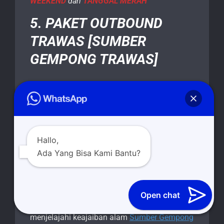
WEEKEND
dan
TANGGAL MERAH
5. PAKET OUTBOUND
TRAWAS [SUMBER
GEMPONG TRAWAS]
Kami dengan senang hati mempersembahkan
kepada Anda pengalaman petualangan yang
tak terlupakan di tengah-tengah keindahan
alam yang memikat. Karena di sini, kami
mengundang Anda untuk merasakan
Hallo,
kegembiraan dan keseruan melalui berbagai
Ada Yang Bisa Kami Bantu?
aktivitas outbound yang menarik, semuanya
diselenggarakan dengan penuh keamanan
dan profesionalisme.
Open chat
Maka bergabunglah dengan kami untuk
menjelajahi keajaiban alam
Sumber Gempong