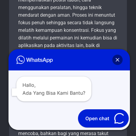
menggunakan peralatan, hingga teknik
mendarat dengan aman. Proses ini menuntut
fokus penuh sehingga secara tidak langsung
melatih kemampuan konsentrasi. Fokus yang
dilatih melalui permainan ini kemudian bisa di
aplikasikan pada aktivitas lain, baik di
sekolah, tempat kerja, maupun kehidupan
sehari-hari. Dengan begitu, flying fox bukan
hanya permainan seru, tetapi juga sarana
pembelajaran yang efektif.
Hallo,
Manfaat lain dari flying fox dalam kegiatan
Ada Yang Bisa Kami Bantu?
outdoor adalah mendorong kerja sama dan
kebersamaan. Dalam sebuah event, flying fox
biasanya di ikuti oleh banyak peserta yang
saling mendukung dan memberikan
Open chat
semangat. Mereka saling memotivasi untuk
mencoba, bahkan bagi yang merasa takut