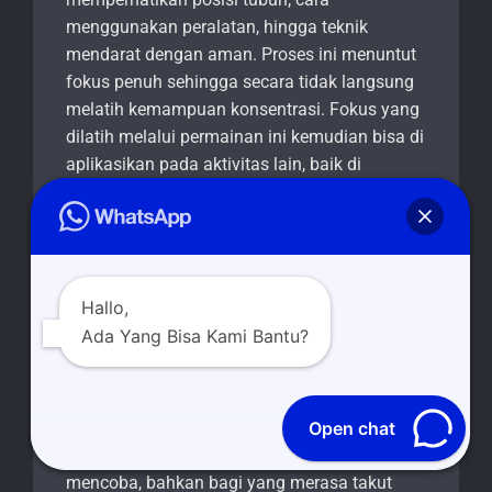
menggunakan peralatan, hingga teknik
mendarat dengan aman. Proses ini menuntut
fokus penuh sehingga secara tidak langsung
melatih kemampuan konsentrasi. Fokus yang
dilatih melalui permainan ini kemudian bisa di
aplikasikan pada aktivitas lain, baik di
sekolah, tempat kerja, maupun kehidupan
sehari-hari. Dengan begitu, flying fox bukan
hanya permainan seru, tetapi juga sarana
pembelajaran yang efektif.
Hallo,
Manfaat lain dari flying fox dalam kegiatan
Ada Yang Bisa Kami Bantu?
outdoor adalah mendorong kerja sama dan
kebersamaan. Dalam sebuah event, flying fox
biasanya di ikuti oleh banyak peserta yang
saling mendukung dan memberikan
Open chat
semangat. Mereka saling memotivasi untuk
mencoba, bahkan bagi yang merasa takut