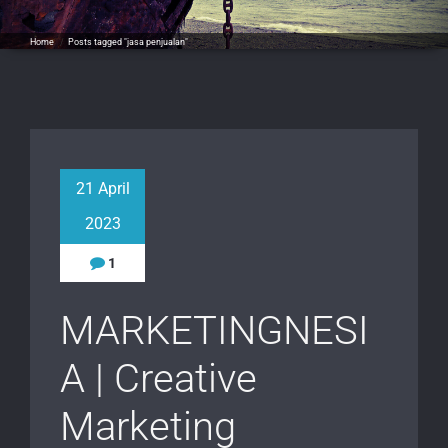
Home
/
Posts tagged "jasa penjualan"
21 April
2023
1
MARKETINGNESI
A | Creative
Marketing