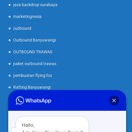
jasa backdrop surabaya
marketingnesia
outbound
Outbound Banyuwangi
OUTBOUND TRAWAS
paket outbound trawas
pembuatan flying fox
Rafting Banyuwangi
Rafting Glenmore Banyuwangi
Rafting Pekalen Probolinggo
Rafting Songgon Banyuwangi
Hallo,